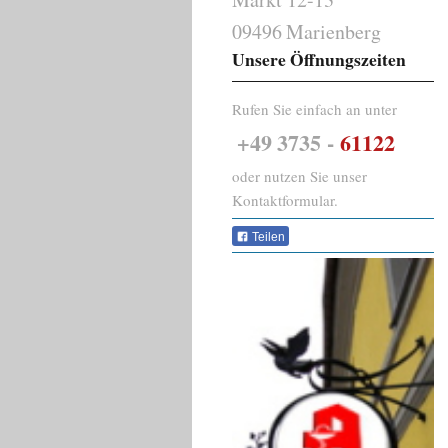
09496
Marienberg
Unsere Öffnungszeiten
Rufen Sie einfach an unter
+49
3735 -
61122
oder nutzen Sie unser
Kontaktformular.
Teilen