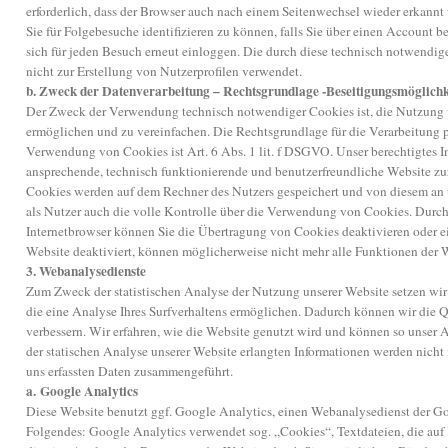
erforderlich, dass der Browser auch nach einem Seitenwechsel wieder erkannt
Sie für Folgebesuche identifizieren zu können, falls Sie über einen Account b
sich für jeden Besuch erneut einloggen. Die durch diese technisch notwend
nicht zur Erstellung von Nutzerprofilen verwendet.
b. Zweck der Datenverarbeitung – Rechtsgrundlage -Beseitigungsmöglichk
Der Zweck der Verwendung technisch notwendiger Cookies ist, die Nutzung v
ermöglichen und zu vereinfachen. Die Rechtsgrundlage für die Verarbeitung
Verwendung von Cookies ist Art. 6 Abs. 1 lit. f DSGVO. Unser berechtigtes In
ansprechende, technisch funktionierende und benutzerfreundliche Website zu
Cookies werden auf dem Rechner des Nutzers gespeichert und von diesem an u
als Nutzer auch die volle Kontrolle über die Verwendung von Cookies. Durch
Internetbrowser können Sie die Übertragung von Cookies deaktivieren oder e
Website deaktiviert, können möglicherweise nicht mehr alle Funktionen der 
3. Webanalysedienste
Zum Zweck der statistischen Analyse der Nutzung unserer Website setzen wir
die eine Analyse Ihres Surfverhaltens ermöglichen. Dadurch können wir die Qu
verbessern. Wir erfahren, wie die Website genutzt wird und können so unser
der statischen Analyse unserer Website erlangten Informationen werden nicht 
uns erfassten Daten zusammengeführt.
a.
Google Analytics
Diese Website benutzt ggf. Google Analytics, einen Webanalysedienst der Goo
Folgendes: Google Analytics verwendet sog. „Cookies“, Textdateien, die au