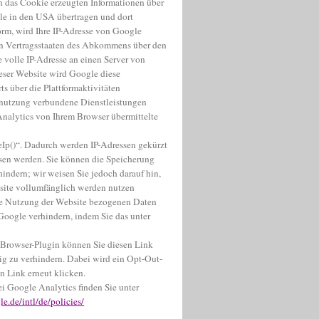
h das Cookie erzeugten Informationen über
le in den USA übertragen und dort
form, wird Ihre IP-Adresse von Google
en Vertragsstaaten des Abkommens über den
 volle IP-Adresse an einen Server von
ieser Website wird Google diese
s über die Plattformaktivitäten
tnutzung verbundene Dienstleistungen
nalytics von Ihrem Browser übermittelte
Ip()“. Dadurch werden IP-Adressen gekürzt
ssen werden. Sie können die Speicherung
indern; wir weisen Sie jedoch darauf hin,
bsite vollumfänglich werden nutzen
hre Nutzung der Website bezogenen Daten
 Google verhindern, indem Sie das unter
Browser-Plugin können Sie diesen Link
ig zu verhindern. Dabei wird ein Opt-Out-
n Link erneut klicken.
 Google Analytics finden Sie unter
e.de/intl/de/policies/