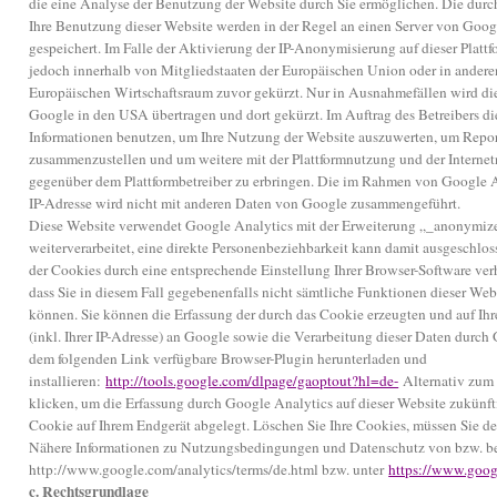
die eine Analyse der Benutzung der Website durch Sie ermöglichen. Die durc
Ihre Benutzung dieser Website werden in der Regel an einen Server von Goog
gespeichert. Im Falle der Aktivierung der IP-Anonymisierung auf dieser Platt
jedoch innerhalb von Mitgliedstaaten der Europäischen Union oder in ander
Europäischen Wirtschaftsraum zuvor gekürzt. Nur in Ausnahmefällen wird die
Google in den USA übertragen und dort gekürzt. Im Auftrag des Betreibers d
Informationen benutzen, um Ihre Nutzung der Website auszuwerten, um Report
zusammenzustellen und um weitere mit der Plattformnutzung und der Interne
gegenüber dem Plattformbetreiber zu erbringen. Die im Rahmen von Google A
IP-Adresse wird nicht mit anderen Daten von Google zusammengeführt.
Diese Website verwendet Google Analytics mit der Erweiterung „_anonymize
weiterverarbeitet, eine direkte Personenbeziehbarkeit kann damit ausgeschlo
der Cookies durch eine entsprechende Einstellung Ihrer Browser-Software verh
dass Sie in diesem Fall gegebenenfalls nicht sämtliche Funktionen dieser We
können. Sie können die Erfassung der durch das Cookie erzeugten und auf I
(inkl. Ihrer IP-Adresse) an Google sowie die Verarbeitung dieser Daten durch
dem folgenden Link verfügbare Browser-Plugin herunterladen und
installieren:
http://tools.google.com/dlpage/gaoptout?hl=de-
Alternativ zum 
klicken, um die Erfassung durch Google Analytics auf dieser Website zukünft
Cookie auf Ihrem Endgerät abgelegt. Löschen Sie Ihre Cookies, müssen Sie de
Nähere Informationen zu Nutzungsbedingungen und Datenschutz von bzw. bei
http://www.google.com/analytics/terms/de.html bzw. unter
https://www.googl
c. Rechtsgrundlage